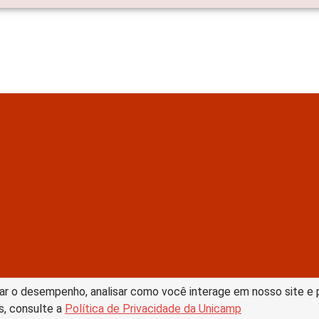
tive Commons –
ar o desempenho, analisar como você interage em nosso site e pe
s, consulte a
Política de Privacidade da Unicamp