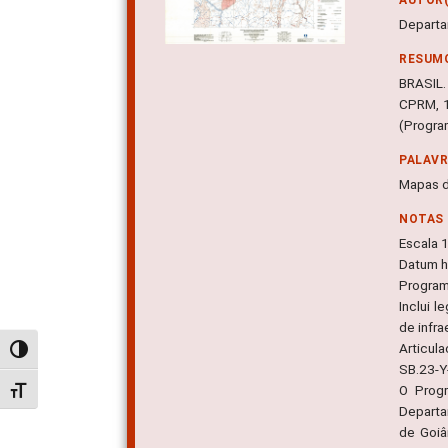
Departa
RESUM
BRASIL.
CPRM, 1
(Progra
PALAV
Mapas d
NOTAS
Escala 
Datum ho
Program
Inclui 
de infra
Articul
Alternar alto contraste
SB.23-Y
O Prog
Alternar tamanho da fonte
Departa
de Goiâ