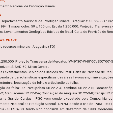
mento Nacional de Produção Mineral
O
 Departamento Nacional de Produção Mineral. Araguaína: SB.22-Z-D : carta
994. 1 mapa, color., 59 x 100 cm. Escala 1:250.000. Projeção Transvers
ma Levantamentos Geológicos Básicos do Brasil. Carta de Previsão de Rec
RAS-CHAVE
e recursos minerais - Araguaína (TO)
1:250.000. Projeção Transversa de Mercator. (W49°30'-W48°00'/S07°00'-S
rizontal: SAD-69, Minas Gerais ;
a Levantamentos Geológicos Básicos do Brasil. Carta de Previsão de Recur
legenda de características específicas das áreas favoráveis, mineralizaçõe
estrutura, localização da folha e articulação da folha ;
ação da folha: Rio Paraupebas SB.22-Z-A; Xambioá SB.22-Z-B; Tocantinópo
-C; Araguacema SC.22-X-A; Conceição do Araguaia SC.22-X-B; Itacajá SC.2
rama Grande Carajás - PGC vem sendo executado pela Companhia de 
mento Nacional de Produção Mineral - DNPM, desde o ano de 1983. Esta F
nia - SUREG/GO, tendo sido concluída em dezembro de 1990. Coordenado