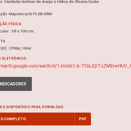
: Vanderlei Antônio de Araújo e Hélios de Oliveira Godoi.
ação: Mapoteca/IG PLGB-ORM
ÇÃO FÍSICA:
olor. : 59 x 100 cm.
NTA
a, DF] : CPRM, 1994.
 ELETRÔNICO:
://earth.google.com/earth/d/1JmIsb1-b-TOdJQITzZMErwHUV_
INDICADORES
OS DISPONÍVEIS PARA DOWNLOAD
TO COMPLETO
PDF