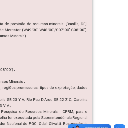
 de previsão de recursos minerais. [Brasília, DF]:
a de Mercator. (W49°30'-W48°00'/S07°00'-S08°00').
ursos Minerais).
08°00') ;
sos Minerais ;
s, regiões promissoras, tipos de explotação, dados
lis SB.23-Y-A; Rio Pau D'Arco SB.22-Z-C; Carolina
3-V-A ;
Pesquisa de Recursos Minerais - CPRM, para o
olha foi executada pela Superintendência Regional
r Nacional do PGC: Odair Olivatti. Responsáveis