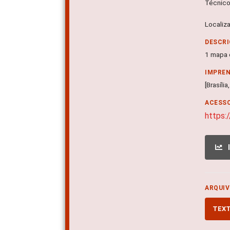
Técnicos
Localiz
DESCRI
1 mapa c
IMPRE
[Brasíli
ACESSO
https
ARQUIV
TEX