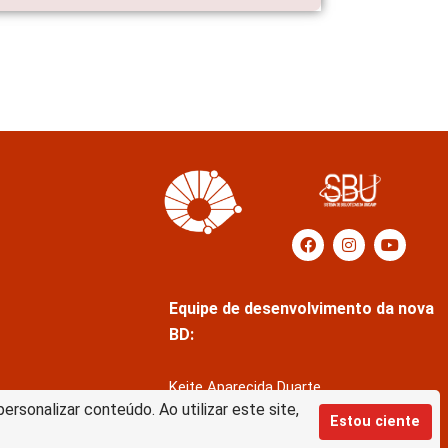
Equipe de desenvolvimento da nova
BD:
Keite Aparecida Duarte
rsonalizar conteúdo. Ao utilizar este site,
Márcio Vinícius de Jesus Almeida
Estou ciente
Saul Victor de Castro e Silva