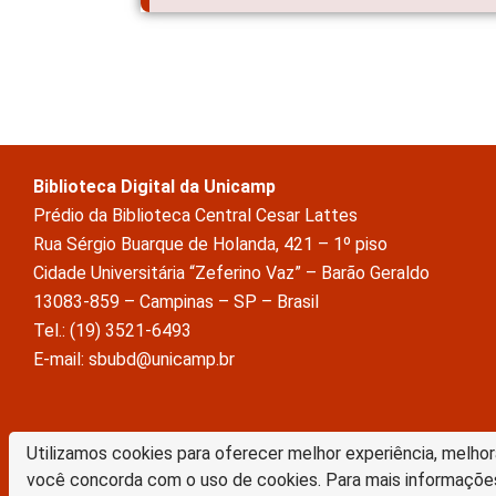
Biblioteca Digital da Unicamp
Prédio da Biblioteca Central Cesar Lattes
Rua Sérgio Buarque de Holanda, 421 – 1º piso
Cidade Universitária “Zeferino Vaz” – Barão Geraldo
13083-859 – Campinas – SP – Brasil
Tel.: (19) 3521-6493
E-mail: sbubd@unicamp.br
A Biblioteca Digital da Unicamp está licenciado com uma Licença Crea
Utilizamos cookies para oferecer melhor experiência, melhor
Atribuição Sem Derivações 4.0 Internacional
você concorda com o uso de cookies. Para mais informaçõe