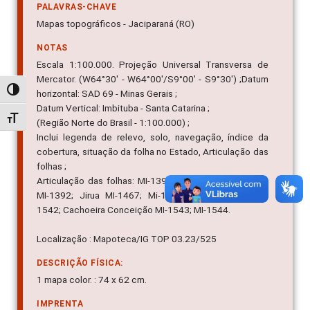
PALAVRAS-CHAVE
Mapas topográficos - Jaciparaná (RO)
NOTAS
Escala 1:100.000. Projeção Universal Transversa de
Mercator. (W64°30' - W64°00'/S9°00' - S9°30') ;Datum
Alternar alto contraste
horizontal: SAD 69 - Minas Gerais ;
Datum Vertical: Imbituba - Santa Catarina ;
Alternar tamanho da fonte
(Região Norte do Brasil - 1:100.000) ;
Inclui legenda de relevo, solo, navegação, índice da
cobertura, situação da folha no Estado, Articulação das
folhas ;
Articulação das folhas: MI-1390; MI-1391; Porto Velho
MI-1392; Jirua MI-1467; Mi-1469; Mutum-Paraná MI-
1542; Cachoeira Conceição MI-1543; MI-1544.
Localização : Mapoteca/IG TOP 03.23/525
DESCRIÇÃO FÍSICA:
1 mapa color. : 74 x 62 cm.
IMPRENTA