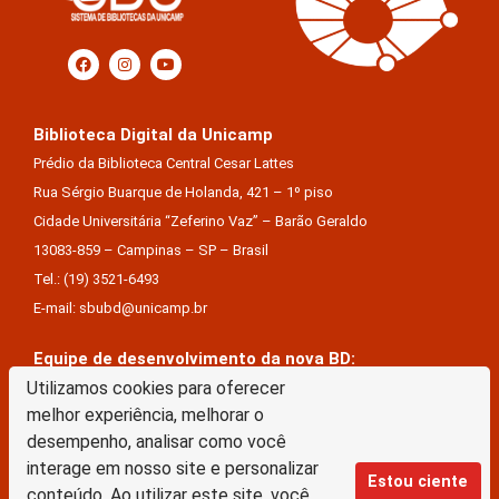
Biblioteca Digital da Unicamp
Prédio da Biblioteca Central Cesar Lattes
Rua Sérgio Buarque de Holanda, 421 – 1º piso
Cidade Universitária “Zeferino Vaz” – Barão Geraldo
13083-859 – Campinas – SP – Brasil
Tel.: (19) 3521-6493
E-mail: sbubd@unicamp.br
Equipe de desenvolvimento da nova BD:
Utilizamos cookies para oferecer
Keite Aparecida Duarte
melhor experiência, melhorar o
Márcio Vinícius De Jesus Almeida
desempenho, analisar como você
Saul Victor De Castro E Silva
interage em nosso site e personalizar
Estou ciente
conteúdo. Ao utilizar este site, você
A Biblioteca Digital da Unicamp está licenciado com uma Licença Creative Commons –