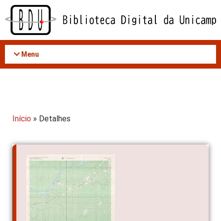
Acessar
o
conteúdo
Menu
Início
» Detalhes