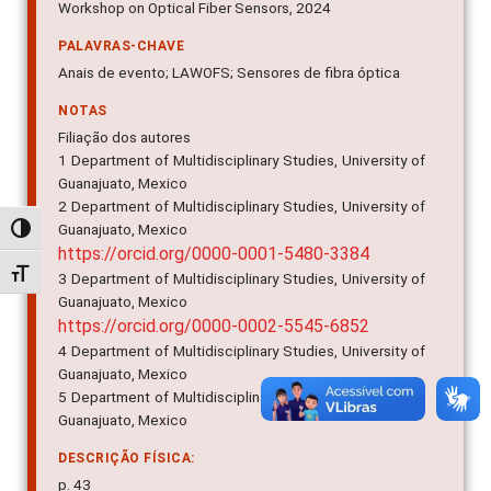
Workshop on Optical Fiber Sensors, 2024
PALAVRAS-CHAVE
Anais de evento; LAWOFS; Sensores de fibra óptica
NOTAS
Filiação dos autores
1 Department of Multidisciplinary Studies, University of
Guanajuato, Mexico
2 Department of Multidisciplinary Studies, University of
Guanajuato, Mexico
Alternar alto contraste
https://orcid.org/0000-0001-5480-3384
Alternar tamanho da fonte
3 Department of Multidisciplinary Studies, University of
Guanajuato, Mexico
https://orcid.org/0000-0002-5545-6852
4 Department of Multidisciplinary Studies, University of
Guanajuato, Mexico
5 Department of Multidisciplinary Studies, University of
Guanajuato, Mexico
DESCRIÇÃO FÍSICA:
p. 43