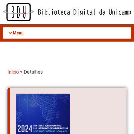
Acessar
o
conteúdo
Menu
Início
» Detalhes