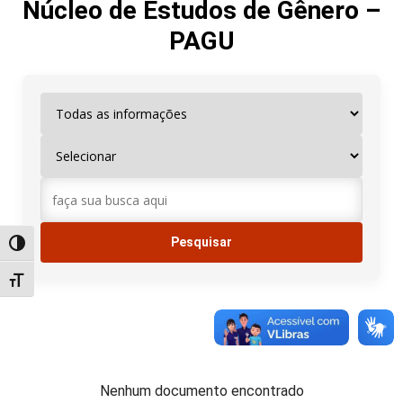
Núcleo de Estudos de Gênero –
PAGU
Alternar alto contraste
Alternar tamanho da fonte
Nenhum documento encontrado