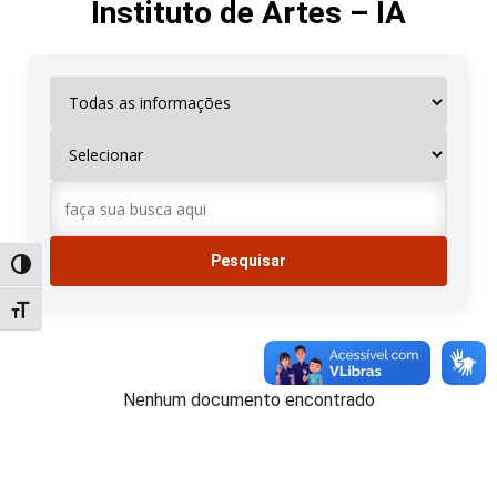
Instituto de Artes – IA
Alternar alto contraste
Alternar tamanho da fonte
Nenhum documento encontrado