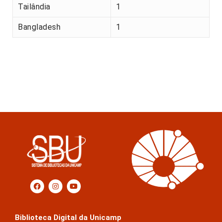
Tailândia
1
Bangladesh
1
Biblioteca Digital da Unicamp