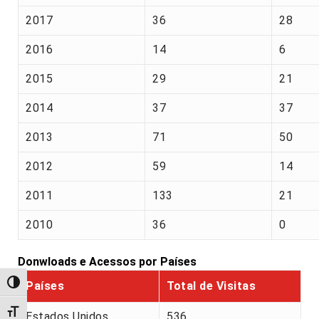
2017
36
28
2016
14
6
2015
29
21
2014
37
37
2013
71
50
2012
59
14
2011
133
21
2010
36
0
Donwloads e Acessos por Países
Alternar alto contraste
Países
Total de Visitas
Alternar tamanho da fonte
Estados Unidos
536