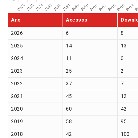
Ano
Acessos
Downl
2026
6
8
2025
14
13
2024
11
0
2023
25
2
2022
37
7
2021
45
12
2020
60
42
2019
58
95
2018
42
100