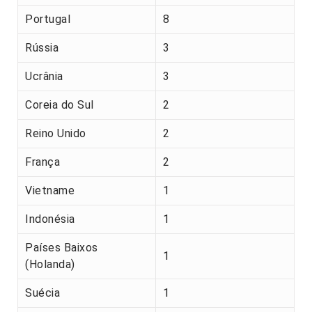
Portugal
8
Rússia
3
Ucrânia
3
Coreia do Sul
2
Reino Unido
2
França
2
Vietname
1
Indonésia
1
Países Baixos
1
(Holanda)
Suécia
1