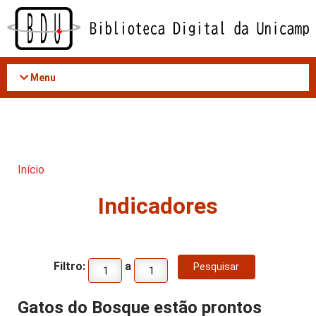
Acessar
o
conteúdo
Menu
Início
Indicadores
Filtro:
a
Gatos do Bosque estão prontos