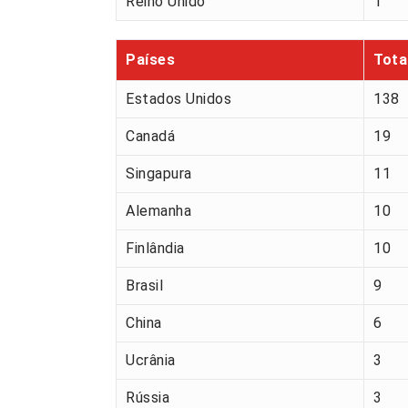
Reino Unido
1
Países
Tota
Estados Unidos
138
Canadá
19
Singapura
11
Alemanha
10
Finlândia
10
Brasil
9
China
6
Ucrânia
3
Rússia
3