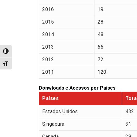
2016
19
2015
28
2014
48
2013
66
Alternar alto contraste
2012
72
Alternar tamanho da fonte
2011
120
Donwloads e Acessos por Países
Países
Tota
Estados Unidos
432
Singapura
31
Canadá
28