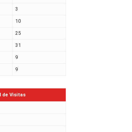
3
10
25
31
9
9
l de Visitas