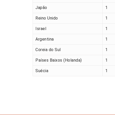
Japão
1
Reino Unido
1
Israel
1
Argentina
1
Coreia do Sul
1
Países Baixos (Holanda)
1
Suécia
1