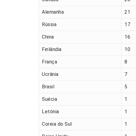
Alemanha
21
Rússia
17
China
16
Finlândia
10
França
8
Ucrânia
7
Brasil
5
Suécia
1
Letónia
1
Coreia do Sul
1