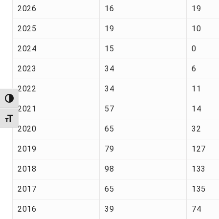
2026
16
19
2025
19
10
2024
15
0
2023
34
6
2022
34
11
Alternar alto contraste
2021
57
14
Alternar tamanho da fonte
2020
65
32
2019
79
127
2018
98
133
2017
65
135
2016
39
74