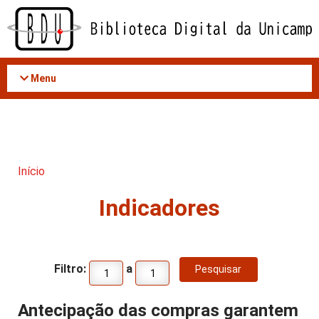
Acessar
o
conteúdo
Menu
Início
Indicadores
Filtro:
a
Antecipação das compras garantem