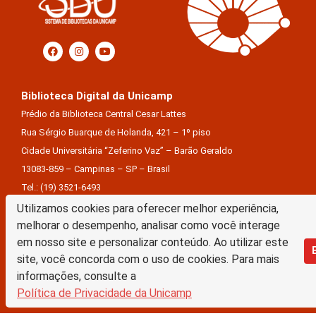
Biblioteca Digital da Unicamp
Prédio da Biblioteca Central Cesar Lattes
Rua Sérgio Buarque de Holanda, 421 – 1º piso
Cidade Universitária “Zeferino Vaz” – Barão Geraldo
13083-859 – Campinas – SP – Brasil
Tel.: (19) 3521-6493
E-mail: sbubd@unicamp.br
Utilizamos cookies para oferecer melhor experiência,
melhorar o desempenho, analisar como você interage
Equipe de desenvolvimento da nova BD:
em nosso site e personalizar conteúdo. Ao utilizar este
Keite Aparecida Duarte
site, você concorda com o uso de cookies. Para mais
Márcio Vinícius De Jesus Almeida
informações, consulte a
Política de Privacidade da Unicamp
Saul Victor De Castro E Silva