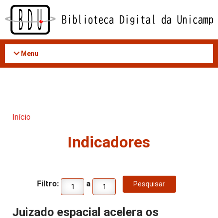
Acessar
o
conteúdo
Menu
Início
Indicadores
Filtro:
a
Juizado espacial acelera os