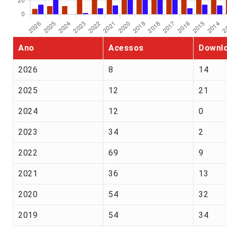
Ano
Acessos
Downl
2026
8
14
2025
12
21
2024
12
0
2023
34
2
2022
69
9
2021
36
13
2020
54
32
2019
54
34