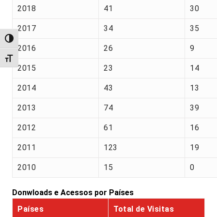
2018
41
30
2017
34
35
Alternar alto contraste
2016
26
9
Alternar tamanho da fonte
2015
23
14
2014
43
13
2013
74
39
2012
61
16
2011
123
19
2010
15
0
Donwloads e Acessos por Países
Países
Total de Visitas