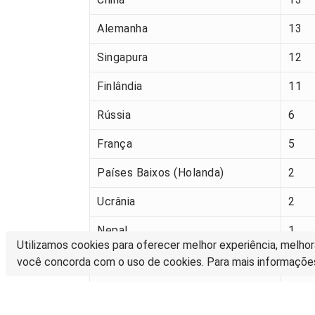
Alemanha
13
Singapura
12
Finlândia
11
Rússia
6
França
5
Países Baixos (Holanda)
2
Ucrânia
2
Nepal
1
Utilizamos cookies para oferecer melhor experiência, melhor
Colômbia
1
você concorda com o uso de cookies. Para mais informaçõe
Reino Unido
1