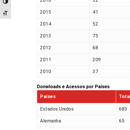
2016
32
Alternar alto contraste
2015
41
Alternar tamanho da fonte
2014
52
2013
75
2012
68
2011
209
2010
37
Donwloads e Acessos por Países
Países
Tota
Estados Unidos
683
Alemanha
65