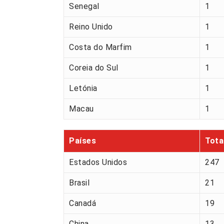
Senegal
1
Reino Unido
1
Costa do Marfim
1
Coreia do Sul
1
Letónia
1
Macau
1
Países
Tota
Estados Unidos
247
Brasil
21
Canadá
19
China
13