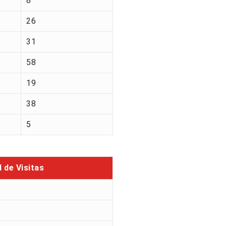
8
26
31
58
19
38
5
l de Visitas