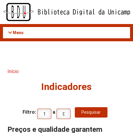
Acessar
o
conteúdo
Menu
Início
Indicadores
Filtro:
a
Preços e qualidade garantem