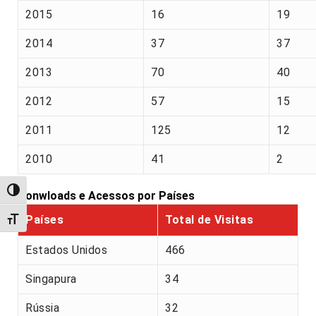
2015
16
19
2014
37
37
2013
70
40
2012
57
15
2011
125
12
2010
41
2
Alternar alto contraste
Donwloads e Acessos por Países
Países
Total de Visitas
Alternar tamanho da fonte
Estados Unidos
466
Singapura
34
Rússia
32