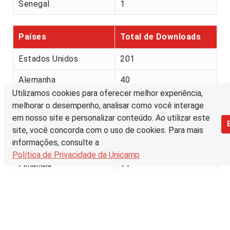
Senegal
1
Países
Total de Downloads
Estados Unidos
201
Alemanha
40
Utilizamos cookies para oferecer melhor experiência,
Brasil
21
melhorar o desempenho, analisar como você interage
em nosso site e personalizar conteúdo. Ao utilizar este
Canadá
16
site, você concorda com o uso de cookies. Para mais
informações, consulte a
China
15
Política de Privacidade da Unicamp
Finlândia
11
Singapura
10
Rússia
7
Vietname
3