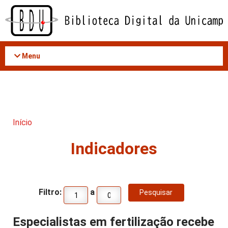
Acessar
o
conteúdo
Menu
Início
Indicadores
Filtro:
a
Especialistas em fertilização recebe