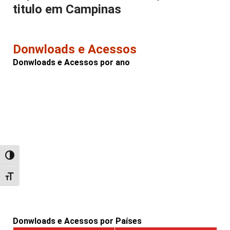
titulo em Campinas
Donwloads e Acessos
Donwloads e Acessos por ano
Alternar alto contraste
Alternar tamanho da fonte
Donwloads e Acessos por Países