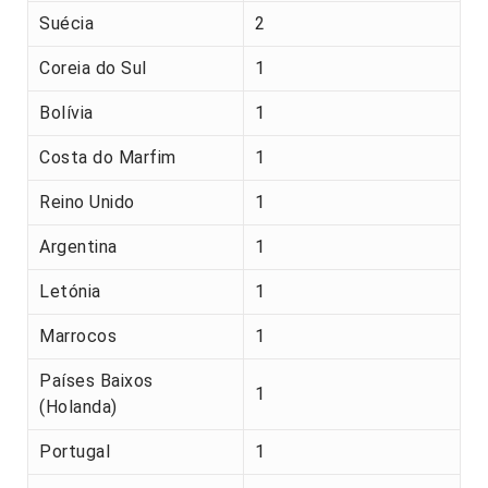
Suécia
2
Coreia do Sul
1
Bolívia
1
Costa do Marfim
1
Reino Unido
1
Argentina
1
Letónia
1
Marrocos
1
Países Baixos
1
(Holanda)
Portugal
1