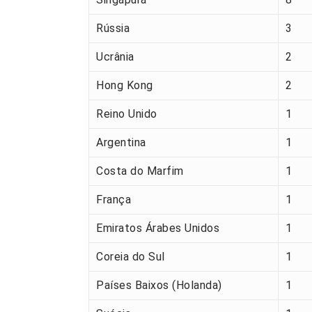
Rússia
3
Ucrânia
2
Hong Kong
2
Reino Unido
1
Argentina
1
Costa do Marfim
1
França
1
Emiratos Árabes Unidos
1
Coreia do Sul
1
Países Baixos (Holanda)
1