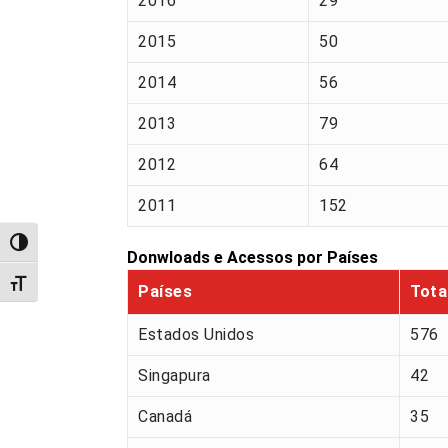
2016
29
2015
50
2014
56
2013
79
2012
64
2011
152
Alternar alto contraste
Donwloads e Acessos por Países
Alternar tamanho da fonte
Países
Tota
Estados Unidos
576
Singapura
42
Canadá
35