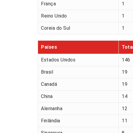
França
1
Reino Unido
1
Coreia do Sul
1
Países
Tota
Estados Unidos
146
Brasil
19
Canadá
19
China
14
Alemanha
12
Finlândia
11
Singapura
8