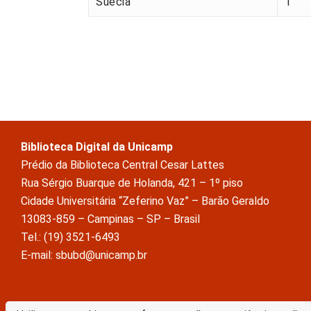
Suécia
1
Biblioteca Digital da Unicamp
Prédio da Biblioteca Central Cesar Lattes
Rua Sérgio Buarque de Holanda, 421 – 1º piso
Cidade Universitária “Zeferino Vaz” – Barão Geraldo
13083-859 – Campinas – SP – Brasil
Tel.: (19) 3521-6493
E-mail: sbubd@unicamp.br
A Biblioteca Digital da Unicamp está licenciado com uma Licença Crea