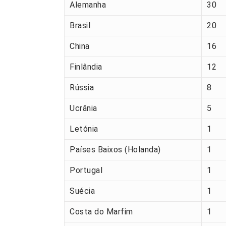
Alemanha
30
Brasil
20
China
16
Finlândia
12
Rússia
8
Ucrânia
5
Letónia
1
Países Baixos (Holanda)
1
Portugal
1
Suécia
1
Costa do Marfim
1