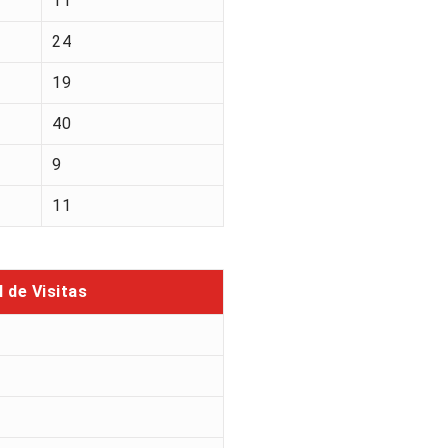
11
24
19
40
9
11
l de Visitas