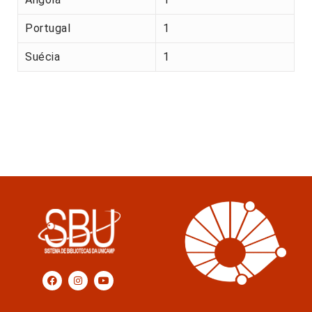
Portugal
1
Suécia
1