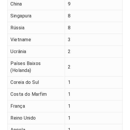
China
9
Singapura
8
Rússia
8
Vietname
3
Ucrânia
2
Países Baixos
2
(Holanda)
Coreia do Sul
1
Costa do Marfim
1
França
1
Reino Unido
1
Angola
1