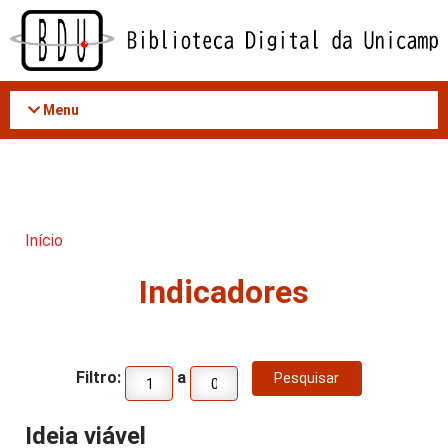
Acessar
o
conteúdo
Menu
Início
Indicadores
Filtro:
a
Ideia viável