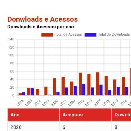
Donwloads e Acessos
Donwloads e Acessos por ano
Ano
Acessos
Downl
2026
6
8