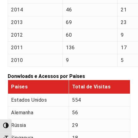
2014
46
21
2013
69
23
2012
60
9
2011
136
17
2010
9
5
Donwloads e Acessos por Países
Países
Total de Visitas
Estados Unidos
554
Alemanha
56
Rússia
29
Alternar alto contraste
Singapura
18