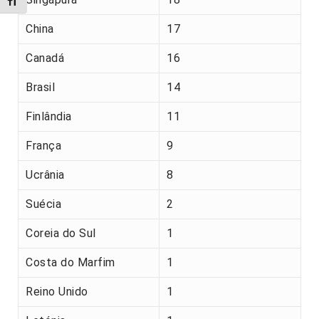
Alternar tamanho da fonte
China
17
Canadá
16
Brasil
14
Finlândia
11
França
9
Ucrânia
8
Suécia
2
Coreia do Sul
1
Costa do Marfim
1
Reino Unido
1