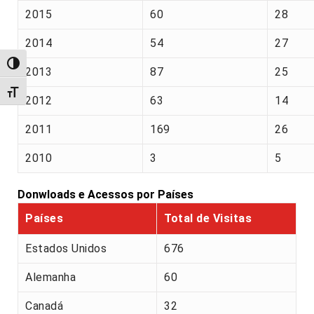
2015
60
28
2014
54
27
Alternar alto contraste
2013
87
25
Alternar tamanho da fonte
2012
63
14
2011
169
26
2010
3
5
Donwloads e Acessos por Países
Países
Total de Visitas
Estados Unidos
676
Alemanha
60
Canadá
32