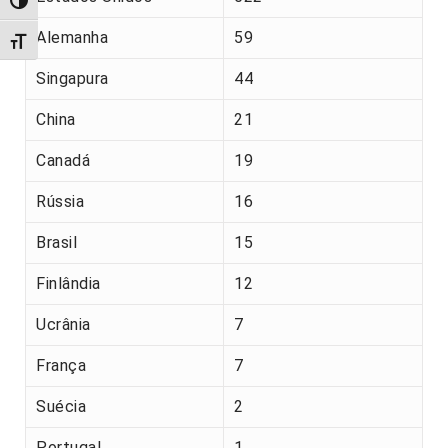
Alternar alto contraste
Alemanha
59
Alternar tamanho da fonte
Singapura
44
China
21
Canadá
19
Rússia
16
Brasil
15
Finlândia
12
Ucrânia
7
França
7
Suécia
2
Portugal
1