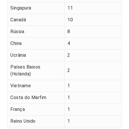
Singapura
11
Canadá
10
Rússia
8
China
4
Ucrânia
2
Países Baixos
2
(Holanda)
Vietname
1
Costa do Marfim
1
França
1
Reino Unido
1