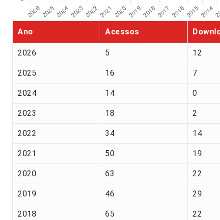
Ano
Acessos
Downl
2026
5
12
2025
16
7
2024
14
0
2023
18
2
2022
34
14
2021
50
19
2020
63
22
2019
46
29
2018
65
22