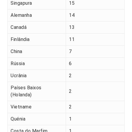
Singapura
15
Alemanha
14
Canadá
13
Finlândia
11
China
7
Rússia
6
Ucrânia
2
Países Baixos
2
(Holanda)
Vietname
2
Quénia
1
Costa do Marfim
1