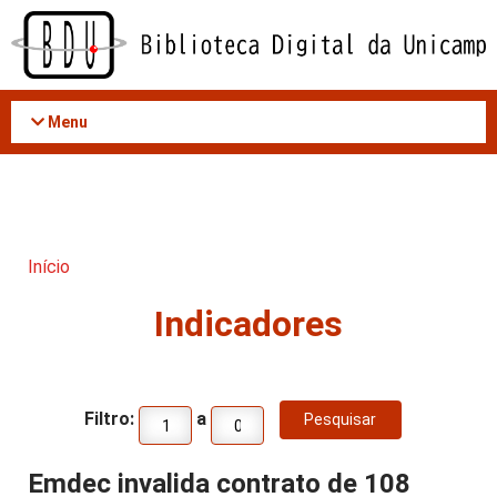
Acessar
o
conteúdo
Menu
Início
Indicadores
Filtro:
a
Emdec invalida contrato de 108