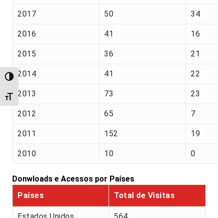
2017
50
34
2016
41
16
2015
36
21
2014
41
22
Alternar alto contraste
2013
73
23
Alternar tamanho da fonte
2012
65
7
2011
152
19
2010
10
0
Donwloads e Acessos por Países
Países
Total de Visitas
Estados Unidos
564