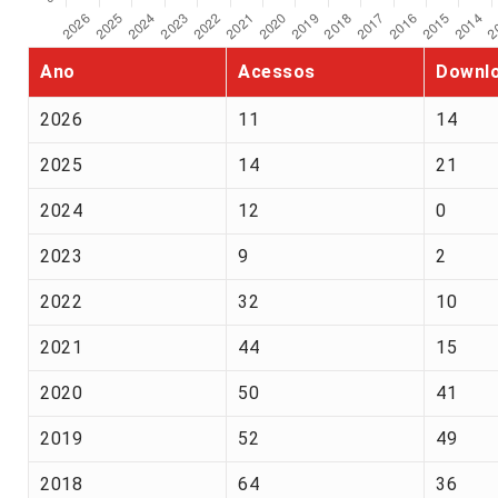
Ano
Acessos
Downl
2026
11
14
2025
14
21
2024
12
0
2023
9
2
2022
32
10
2021
44
15
2020
50
41
2019
52
49
2018
64
36