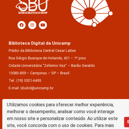
Biblioteca Digital da Unicamp
Prédio da Biblioteca Central Cesar Lattes
Rua Sérgio Buarque de Holanda, 421 – 1º piso
Cidade Universitária “Zeferino Vaz” – Barão Geraldo
13083-859 – Campinas – SP – Brasil
Tel.: (19) 3521-6493
E-mail: sbubd@unicamp.br
Equipe de desenvolvimento da nova BD:
Utilizamos cookies para oferecer melhor experiência,
Keite Aparecida Duarte
melhorar o desempenho, analisar como você interage
Márcio Vinícius De Jesus Almeida
em nosso site e personalizar conteúdo. Ao utilizar este
Saul Victor De Castro E Silva
site, você concorda com o uso de cookies. Para mais