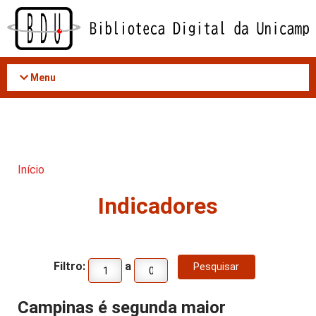
Acessar
o
conteúdo
Menu
Início
Indicadores
Filtro:
a
Campinas é segunda maior