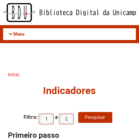
Acessar
o
conteúdo
Menu
Início
Indicadores
Filtro:
a
Primeiro passo