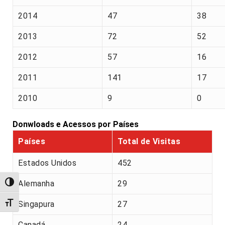
2014
47
38
2013
72
52
2012
57
16
2011
141
17
2010
9
0
Donwloads e Acessos por Países
Países
Total de Visitas
Estados Unidos
452
Alemanha
29
Alternar alto contraste
Alternar tamanho da fonte
Singapura
27
Canadá
24