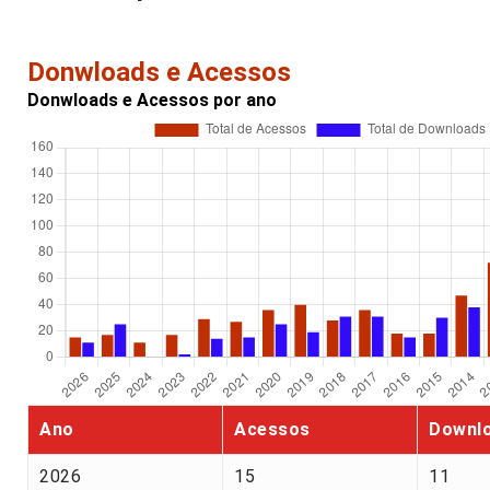
Donwloads e Acessos
Donwloads e Acessos por ano
Ano
Acessos
Downl
2026
15
11