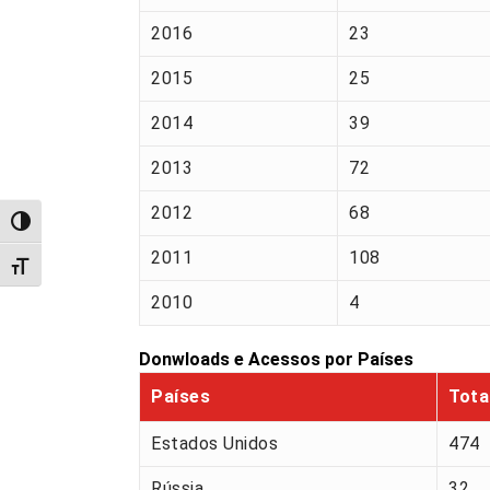
2016
23
2015
25
2014
39
2013
72
2012
68
Alternar alto contraste
2011
108
Alternar tamanho da fonte
2010
4
Donwloads e Acessos por Países
Países
Tota
Estados Unidos
474
Rússia
32