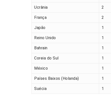
Ucrânia
2
França
2
Japão
1
Reino Unido
1
Bahrain
1
Coreia do Sul
1
México
1
Países Baixos (Holanda)
1
Suécia
1