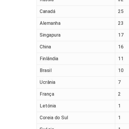
Canadá
25
Alemanha
23
Singapura
17
China
16
Finlândia
11
Brasil
10
Ucrânia
7
França
2
Letónia
1
Coreia do Sul
1