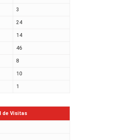
3
24
14
46
8
10
1
l de Visitas