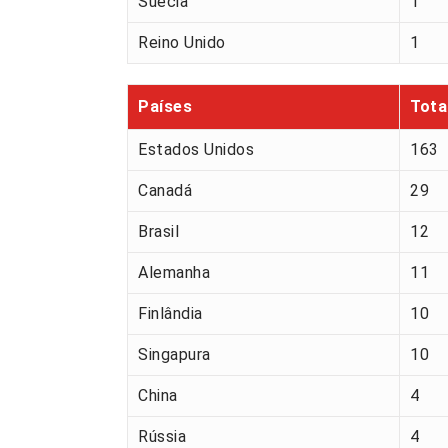
Suécia
1
Reino Unido
1
Países
Tota
Estados Unidos
163
Canadá
29
Brasil
12
Alemanha
11
Finlândia
10
Singapura
10
China
4
Rússia
4