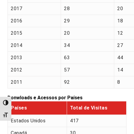
2017
28
20
2016
29
18
2015
20
12
2014
34
27
2013
63
44
2012
57
14
2011
92
8
Donwloads e Acessos por Países
Alternar alto contraste
Países
Total de Visitas
Alternar tamanho da fonte
Estados Unidos
417
Canadá
30