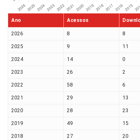
Ano
Acessos
Downl
2026
8
8
2025
9
11
2024
14
0
2023
26
2
2022
58
6
2021
29
13
2020
28
23
2019
49
15
2018
27
20