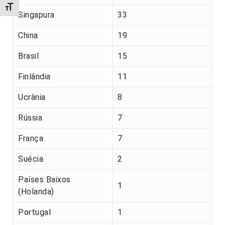
Alternar tamanho da fonte
Singapura
33
China
19
Brasil
15
Finlândia
11
Ucrânia
8
Rússia
7
França
7
Suécia
2
Países Baixos
1
(Holanda)
Portugal
1