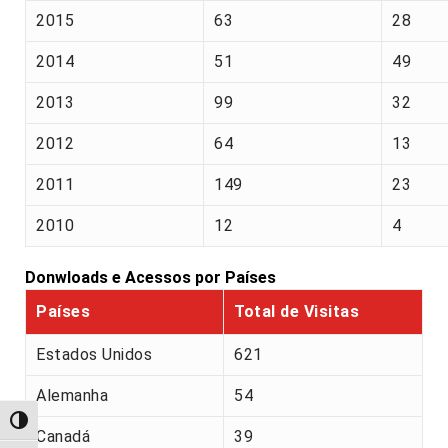
2015
63
28
2014
51
49
2013
99
32
2012
64
13
2011
149
23
2010
12
4
Donwloads e Acessos por Países
Países
Total de Visitas
Estados Unidos
621
Alemanha
54
Alternar alto contraste
Canadá
39