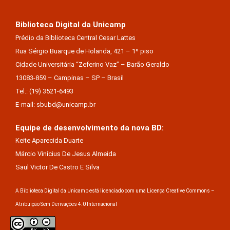
Biblioteca Digital da Unicamp
Prédio da Biblioteca Central Cesar Lattes
Rua Sérgio Buarque de Holanda, 421 – 1º piso
Cidade Universitária “Zeferino Vaz” – Barão Geraldo
13083-859 – Campinas – SP – Brasil
Tel.: (19) 3521-6493
E-mail: sbubd@unicamp.br
Equipe de desenvolvimento da nova BD:
Keite Aparecida Duarte
Márcio Vinícius De Jesus Almeida
Saul Victor De Castro E Silva
A Biblioteca Digital da Unicamp está licenciado com uma Licença Creative Commons –
Atribuição Sem Derivações 4.0 Internacional