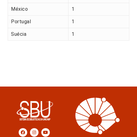
México
1
Portugal
1
Suécia
1