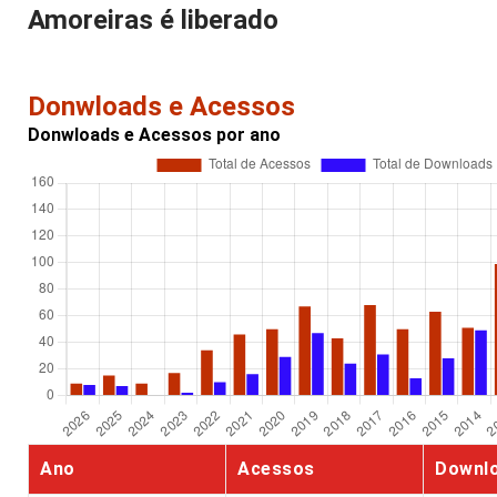
Amoreiras é liberado
Donwloads e Acessos
Donwloads e Acessos por ano
Ano
Acessos
Downl