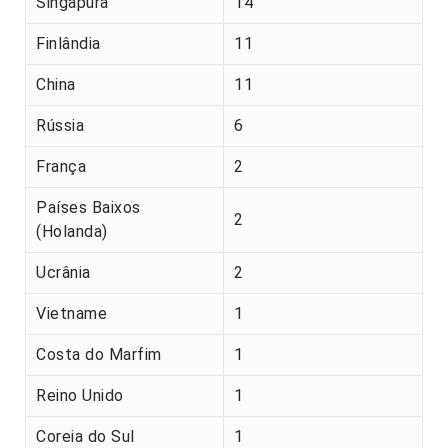
Singapura
14
Finlândia
11
China
11
Rússia
6
França
2
Países Baixos
2
(Holanda)
Ucrânia
2
Vietname
1
Costa do Marfim
1
Reino Unido
1
Coreia do Sul
1