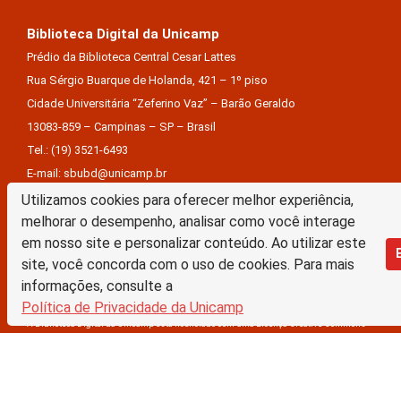
Biblioteca Digital da Unicamp
Prédio da Biblioteca Central Cesar Lattes
Rua Sérgio Buarque de Holanda, 421 – 1º piso
Cidade Universitária “Zeferino Vaz” – Barão Geraldo
13083-859 – Campinas – SP – Brasil
Tel.: (19) 3521-6493
E-mail: sbubd@unicamp.br
Utilizamos cookies para oferecer melhor experiência,
Equipe de desenvolvimento da nova BD:
melhorar o desempenho, analisar como você interage
Keite Aparecida Duarte
em nosso site e personalizar conteúdo. Ao utilizar este
Márcio Vinícius De Jesus Almeida
site, você concorda com o uso de cookies. Para mais
Saul Victor De Castro E Silva
informações, consulte a
Política de Privacidade da Unicamp
A Biblioteca Digital da Unicamp está licenciado com uma Licença Creative Commons –
Atribuição Sem Derivações 4.0 Internacional