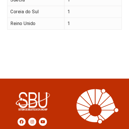
Coreia do Sul
1
Reino Unido
1