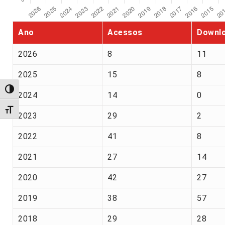
Ano
Acessos
Downl
2026
8
11
2025
15
8
Alternar alto contraste
2024
14
0
Alternar tamanho da fonte
2023
29
2
2022
41
8
2021
27
14
2020
42
27
2019
38
57
2018
29
28