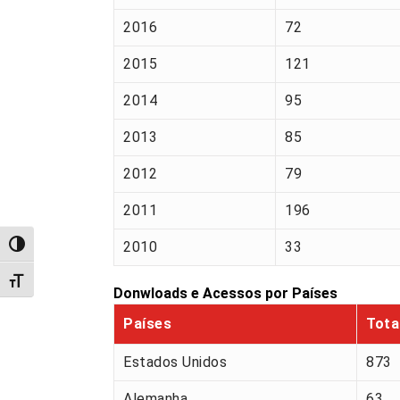
2016
72
2015
121
2014
95
2013
85
2012
79
2011
196
2010
33
Alternar alto contraste
Alternar tamanho da fonte
Donwloads e Acessos por Países
Países
Tota
Estados Unidos
873
Alemanha
63