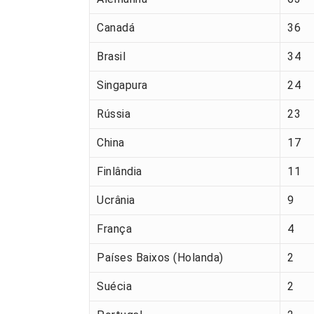
Canadá
36
Brasil
34
Singapura
24
Rússia
23
China
17
Finlândia
11
Ucrânia
9
França
4
Países Baixos (Holanda)
2
Suécia
2