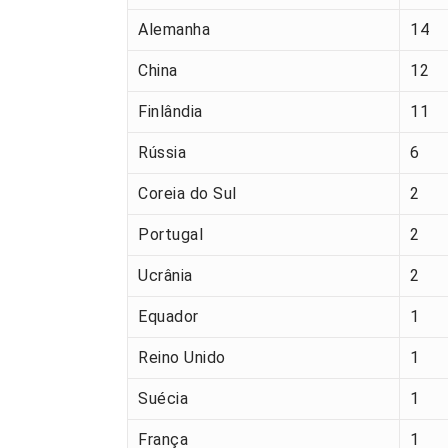
Alemanha
14
China
12
Finlândia
11
Rússia
6
Coreia do Sul
2
Portugal
2
Ucrânia
2
Equador
1
Reino Unido
1
Suécia
1
França
1