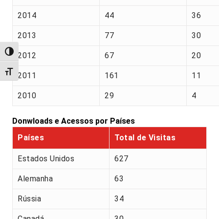
2014
44
36
2013
77
30
Alternar alto contraste
2012
67
20
Alternar tamanho da fonte
2011
161
11
2010
29
4
Donwloads e Acessos por Países
Países
Total de Visitas
Estados Unidos
627
Alemanha
63
Rússia
34
Canadá
30