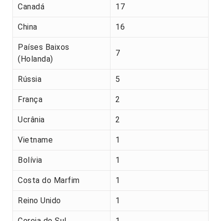
Canadá
17
China
16
Países Baixos
7
(Holanda)
Rússia
5
França
2
Ucrânia
2
Vietname
1
Bolívia
1
Costa do Marfim
1
Reino Unido
1
Coreia do Sul
1