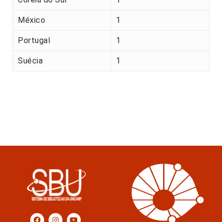
México
1
Portugal
1
Suécia
1