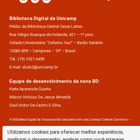
Biblioteca Digital da Unicamp
Prédio da Biblioteca Central Cesar Lattes
Rua Sérgio Buarque de Holanda, 421 – 1º piso
Cidade Universitária “Zeferino Vaz” – Barão Geraldo
13083-859 – Campinas – SP – Brasil
Tel.: (19) 3521-6493
E-mail: sbubd@unicamp.br
Equipe de desenvolvimento da nova BD:
Keite Aparecida Duarte
Márcio Vinícius De Jesus Almeida
Saul Victor De Castro E Silva
A Biblioteca Digital da Unicamp está licenciado com uma Licença Creative Commons –
Atribuição Sem Derivações 4.0 Internacional
Utilizamos cookies para oferecer melhor experiência,
melhorar o desempenho, analisar como você interage