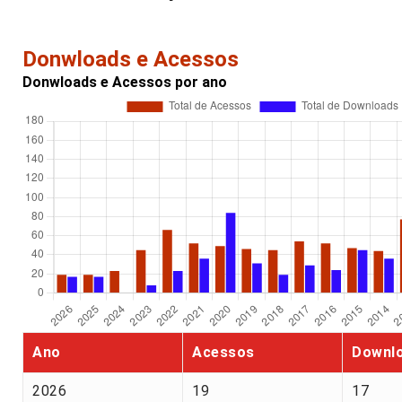
Donwloads e Acessos
Donwloads e Acessos por ano
Ano
Acessos
Downl
2026
19
17