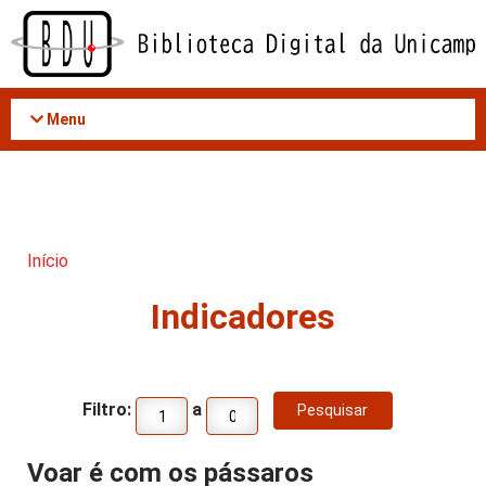
Acessar
o
conteúdo
Menu
Início
Indicadores
Filtro:
a
Voar é com os pássaros