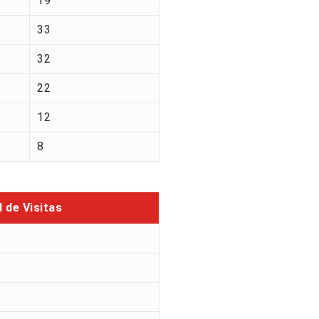
19
33
32
22
12
8
l de Visitas