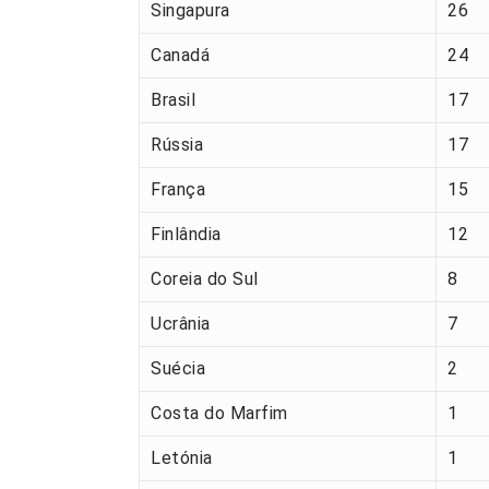
Singapura
26
Canadá
24
Brasil
17
Rússia
17
França
15
Finlândia
12
Coreia do Sul
8
Ucrânia
7
Suécia
2
Costa do Marfim
1
Letónia
1