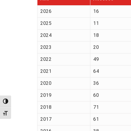
2026
16
2025
11
2024
18
2023
20
2022
49
2021
64
2020
36
2019
60
Alternar alto contraste
2018
71
Alternar tamanho da fonte
2017
61