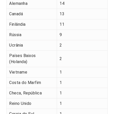
Alemanha
14
Canadá
13
Finlândia
11
Rússia
9
Ucrânia
2
Países Baixos
2
(Holanda)
Vietname
1
Costa do Marfim
1
Checa, República
1
Reino Unido
1
Coreia do Sul
1