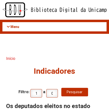
Acessar
o
conteúdo
Menu
Início
Indicadores
Filtro:
a
Os deputados eleitos no estado