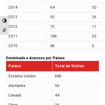
2014
64
30
2013
93
26
Alternar alto contraste
2012
73
11
Alternar tamanho da fonte
2011
186
20
2010
46
0
Donwloads e Acessos por Países
Países
Total de Visitas
Estados Unidos
686
Alemanha
56
Canadá
44
China
26