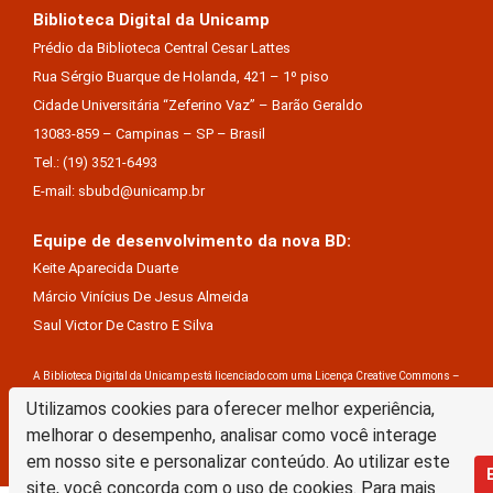
Biblioteca Digital da Unicamp
Prédio da Biblioteca Central Cesar Lattes
Rua Sérgio Buarque de Holanda, 421 – 1º piso
Cidade Universitária “Zeferino Vaz” – Barão Geraldo
13083-859 – Campinas – SP – Brasil
Tel.: (19) 3521-6493
E-mail: sbubd@unicamp.br
Equipe de desenvolvimento da nova BD:
Keite Aparecida Duarte
Márcio Vinícius De Jesus Almeida
Saul Victor De Castro E Silva
A Biblioteca Digital da Unicamp está licenciado com uma Licença Creative Commons –
Utilizamos cookies para oferecer melhor experiência,
Atribuição Sem Derivações 4.0 Internacional
melhorar o desempenho, analisar como você interage
em nosso site e personalizar conteúdo. Ao utilizar este
site, você concorda com o uso de cookies. Para mais