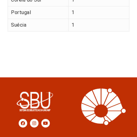
Portugal
1
Suécia
1