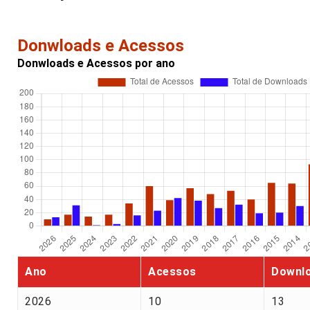
Donwloads e Acessos
Donwloads e Acessos por ano
Ano
Acessos
Downl
2026
10
13