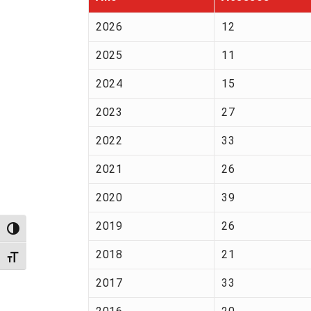
2026
12
2025
11
2024
15
2023
27
2022
33
2021
26
2020
39
2019
26
Alternar alto contraste
2018
21
Alternar tamanho da fonte
2017
33