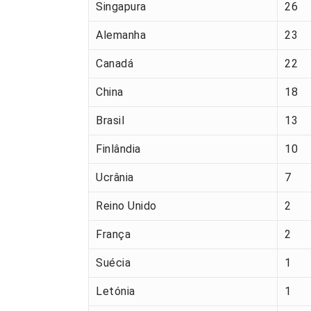
Singapura
26
Alemanha
23
Canadá
22
China
18
Brasil
13
Finlândia
10
Ucrânia
7
Reino Unido
2
França
2
Suécia
1
Letónia
1