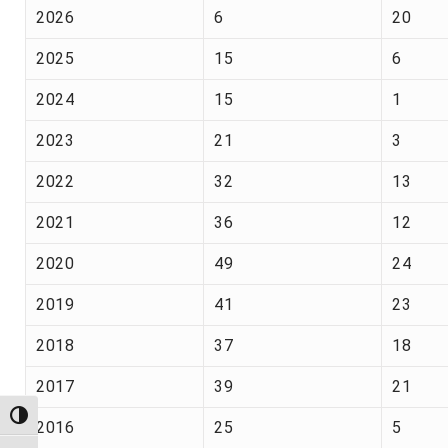
2026
6
20
2025
15
6
2024
15
1
2023
21
3
2022
32
13
2021
36
12
2020
49
24
2019
41
23
2018
37
18
2017
39
21
Alternar alto contraste
2016
25
5