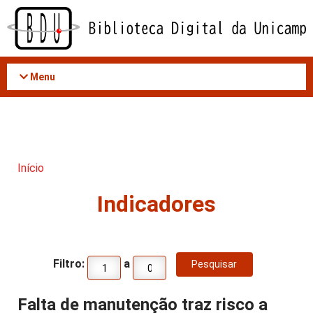
Acessar
o
conteúdo
Menu
Início
Indicadores
Filtro:
a
Falta de manutenção traz risco a