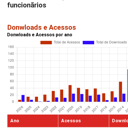
funcionãrios
Donwloads e Acessos
Donwloads e Acessos por ano
Ano
Acessos
Downl