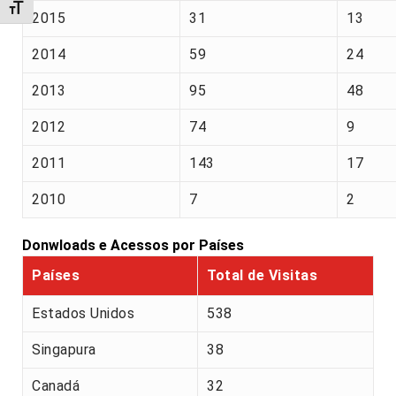
Alternar tamanho da fonte
2015
31
13
2014
59
24
2013
95
48
2012
74
9
2011
143
17
2010
7
2
Donwloads e Acessos por Países
Países
Total de Visitas
Estados Unidos
538
Singapura
38
Canadá
32