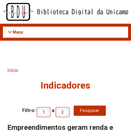
Acessar
o
conteúdo
Menu
Início
Indicadores
Filtro:
a
Empreendimentos geram renda e