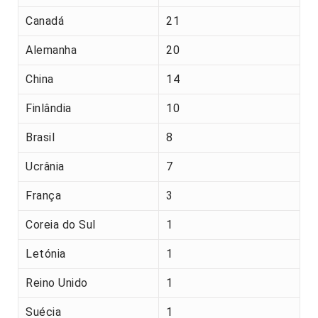
Canadá
21
Alemanha
20
China
14
Finlândia
10
Brasil
8
Ucrânia
7
França
3
Coreia do Sul
1
Letónia
1
Reino Unido
1
Suécia
1