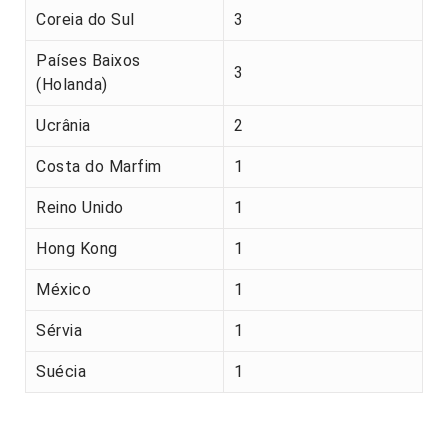
Coreia do Sul
3
Países Baixos
3
(Holanda)
Ucrânia
2
Costa do Marfim
1
Reino Unido
1
Hong Kong
1
México
1
Sérvia
1
Suécia
1