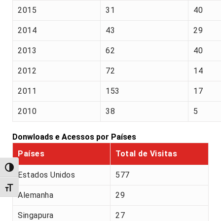
2015
31
40
2014
43
29
2013
62
40
2012
72
14
2011
153
17
2010
38
5
Donwloads e Acessos por Países
Países
Total de Visitas
Alternar alto contraste
Estados Unidos
577
Alternar tamanho da fonte
Alemanha
29
Singapura
27