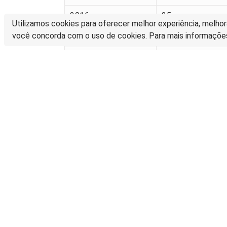
2016
25
Utilizamos cookies para oferecer melhor experiência, melhor
você concorda com o uso de cookies. Para mais informaçõe
2015
27
2014
34
2013
59
2012
70
2011
83
Donwloads e Acessos por Países
Países
Tota
Estados Unidos
437
Singapura
30
Alemanha
30