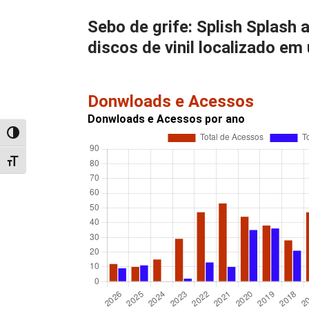
Sebo de grife: Splish Splash 
discos de vinil localizado e
Donwloads e Acessos
Donwloads e Acessos por ano
Alternar alto contraste
Alternar tamanho da fonte