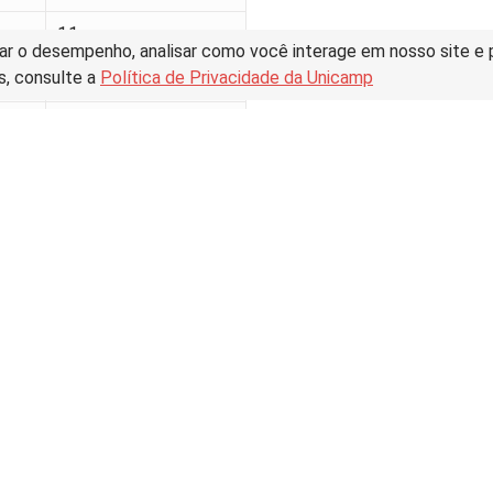
11
ar o desempenho, analisar como você interage em nosso site e pe
s, consulte a
Política de Privacidade da Unicamp
17
34
46
14
7
l de Visitas