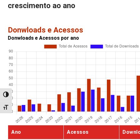
crescimento ao ano
Donwloads e Acessos
Donwloads e Acessos por ano
Alternar alto contraste
Alternar tamanho da fonte
Ano
Acessos
Downl