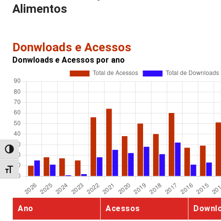
Alimentos
Donwloads e Acessos
Donwloads e Acessos por ano
Alternar alto contraste
Alternar tamanho da fonte
Ano
Acessos
Downl