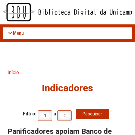
Acessar
o
conteúdo
Menu
Início
Indicadores
Filtro:
a
Panificadores apoiam Banco de