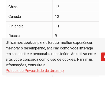
China
12
Canadá
12
Finlândia
11
Rússia
9
Utilizamos cookies para oferecer melhor experiência,
Ucrânia
6
melhorar o desempenho, analisar como você interage
em nosso site e personalizar conteúdo. Ao utilizar este
Letónia
1
site, você concorda com o uso de cookies. Para mais
França
1
informações, consulte a
Política de Privacidade da Unicamp
Costa do Marfim
1
Portugal
1
Reino Unido
1
Coreia do Sul
1