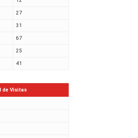
12
27
31
67
25
41
l de Visitas