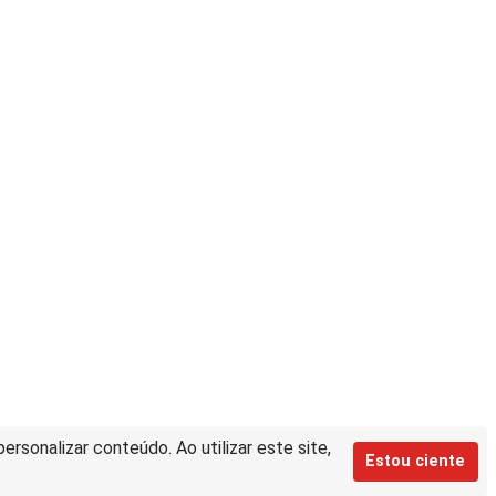
rsonalizar conteúdo. Ao utilizar este site,
Estou ciente