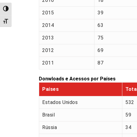
2016
18
Alternar alto contraste
2015
39
Alternar tamanho da fonte
2014
63
2013
75
2012
69
2011
87
Donwloads e Acessos por Países
Países
Tota
Estados Unidos
532
Brasil
59
Rússia
34