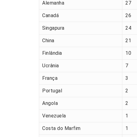
Alemanha
27
Canadá
26
Singapura
24
China
21
Finlândia
10
Ucrânia
7
França
3
Portugal
2
Angola
2
Venezuela
1
Costa do Marfim
1