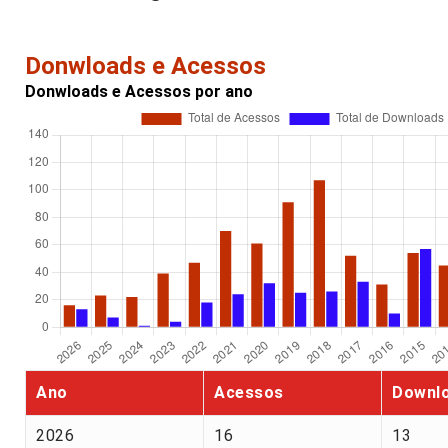
Donwloads e Acessos
Donwloads e Acessos por ano
Ano
Acessos
Downl
2026
16
13