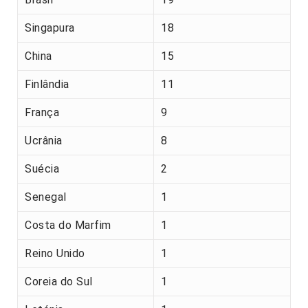
Singapura
18
China
15
Finlândia
11
França
9
Ucrânia
8
Suécia
2
Senegal
1
Costa do Marfim
1
Reino Unido
1
Coreia do Sul
1