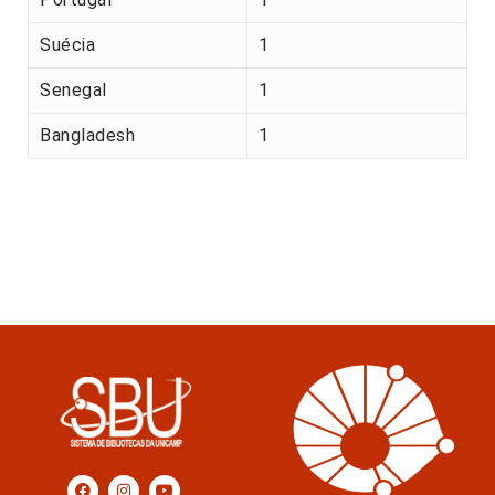
Suécia
1
Senegal
1
Bangladesh
1