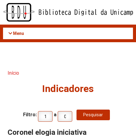
Acessar
o
conteúdo
Menu
Início
Indicadores
Filtro:
a
Coronel elogia iniciativa