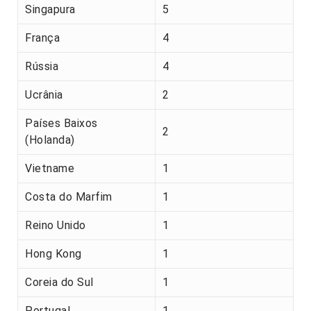
Singapura
5
França
4
Rússia
4
Ucrânia
2
Países Baixos
2
(Holanda)
Vietname
1
Costa do Marfim
1
Reino Unido
1
Hong Kong
1
Coreia do Sul
1
Portugal
1