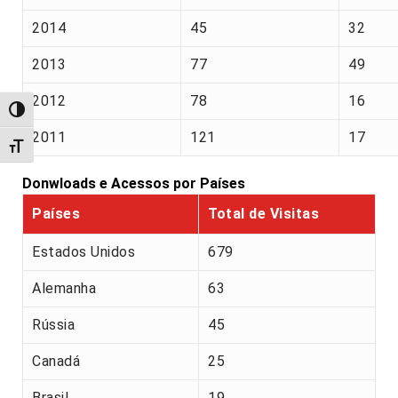
2014
45
32
2013
77
49
2012
78
16
Alternar alto contraste
2011
121
17
Alternar tamanho da fonte
Donwloads e Acessos por Países
Países
Total de Visitas
Estados Unidos
679
Alemanha
63
Rússia
45
Canadá
25
Brasil
19