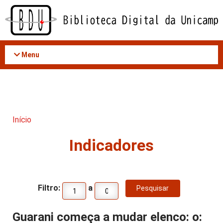
Acessar
o
conteúdo
Menu
Início
Indicadores
Filtro:
a
Guarani começa a mudar elenco: o: