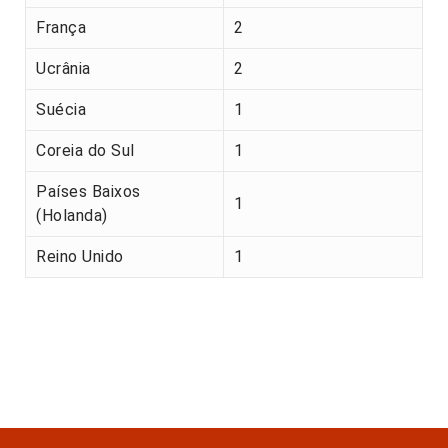
França
2
Ucrânia
2
Suécia
1
Coreia do Sul
1
Países Baixos
1
(Holanda)
Reino Unido
1