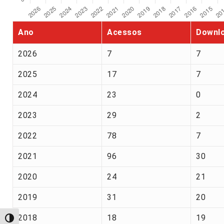
Ano
Acessos
Downl
2026
7
7
2025
17
7
2024
23
0
2023
29
2
2022
78
7
2021
96
30
2020
24
21
2019
31
20
2018
18
19
Alternar alto contraste