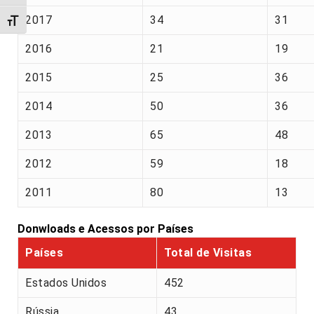
2017
34
31
Alternar tamanho da fonte
2016
21
19
2015
25
36
2014
50
36
2013
65
48
2012
59
18
2011
80
13
Donwloads e Acessos por Países
Países
Total de Visitas
Estados Unidos
452
Rússia
43