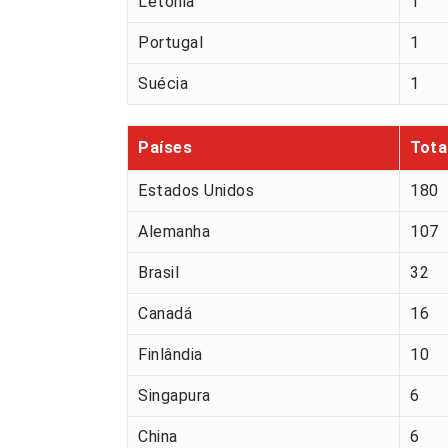
Letónia
1
Portugal
1
Suécia
1
Países
Tota
Estados Unidos
180
Alemanha
107
Brasil
32
Canadá
16
Finlândia
10
Singapura
6
China
6