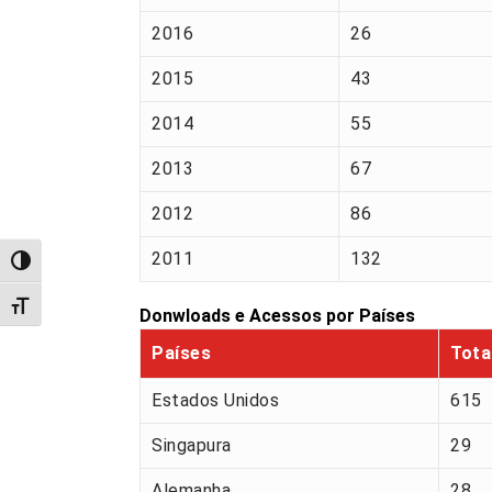
2016
26
2015
43
2014
55
2013
67
2012
86
2011
132
Alternar alto contraste
Alternar tamanho da fonte
Donwloads e Acessos por Países
Países
Tota
Estados Unidos
615
Singapura
29
Alemanha
28