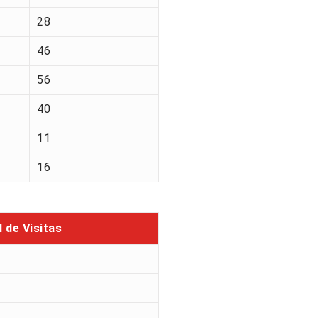
28
46
56
40
11
16
l de Visitas