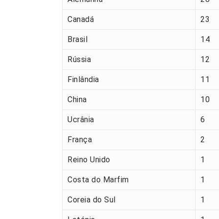
Canadá
23
Brasil
14
Rússia
12
Finlândia
11
China
10
Ucrânia
6
França
2
Reino Unido
1
Costa do Marfim
1
Coreia do Sul
1