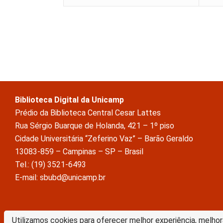
Biblioteca Digital da Unicamp
Prédio da Biblioteca Central Cesar Lattes
Rua Sérgio Buarque de Holanda, 421 – 1º piso
Cidade Universitária “Zeferino Vaz” – Barão Geraldo
13083-859 – Campinas – SP – Brasil
Tel.: (19) 3521-6493
E-mail: sbubd@unicamp.br
A Biblioteca Digital da Unicamp está licenciado com uma Licença Crea
Utilizamos cookies para oferecer melhor experiência, melhor