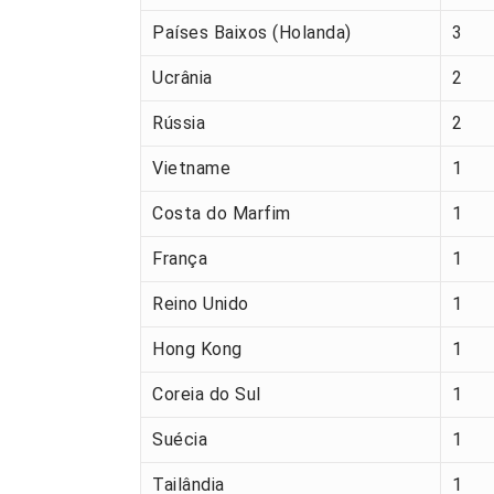
Países Baixos (Holanda)
3
Ucrânia
2
Rússia
2
Vietname
1
Costa do Marfim
1
França
1
Reino Unido
1
Hong Kong
1
Coreia do Sul
1
Suécia
1
Tailândia
1