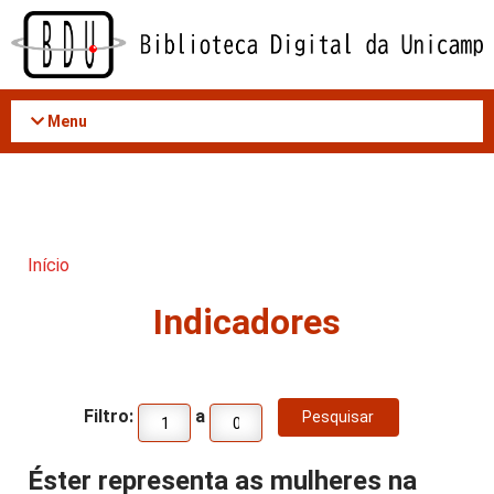
Acessar
o
conteúdo
Menu
Início
Indicadores
Filtro:
a
Éster representa as mulheres na