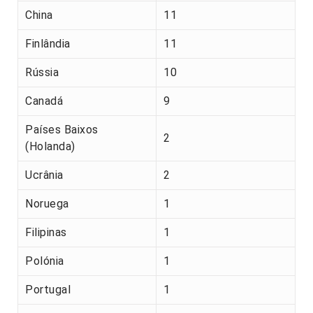
China
11
Finlândia
11
Rússia
10
Canadá
9
Países Baixos
2
(Holanda)
Ucrânia
2
Noruega
1
Filipinas
1
Polónia
1
Portugal
1