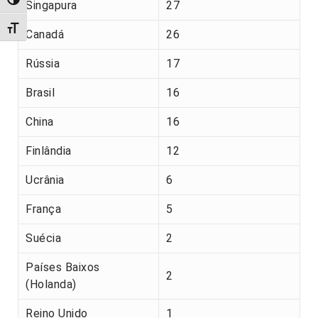
Alternar alto contraste
Singapura
27
Alternar tamanho da fonte
Canadá
26
Rússia
17
Brasil
16
China
16
Finlândia
12
Ucrânia
6
França
5
Suécia
2
Países Baixos
2
(Holanda)
Reino Unido
1