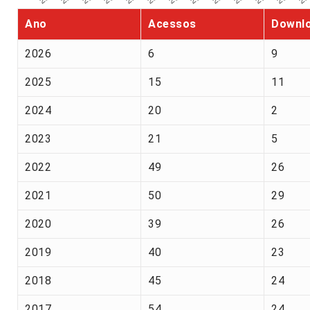
Ano
Acessos
Downl
2026
6
9
2025
15
11
2024
20
2
2023
21
5
2022
49
26
2021
50
29
2020
39
26
2019
40
23
2018
45
24
2017
54
24