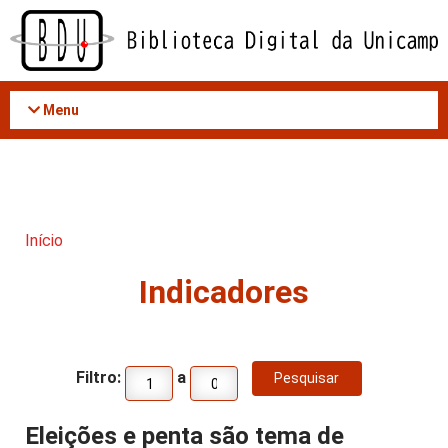
Acessar
o
conteúdo
Menu
Início
Indicadores
Filtro:
a
Eleições e penta são tema de