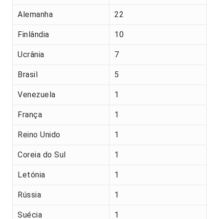
Alemanha
22
Finlândia
10
Ucrânia
7
Brasil
5
Venezuela
1
França
1
Reino Unido
1
Coreia do Sul
1
Letónia
1
Rússia
1
Suécia
1