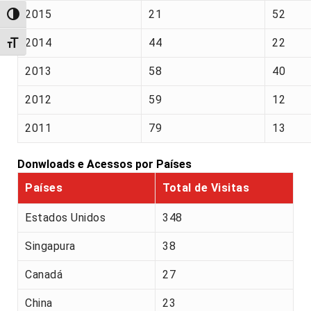
2015
21
52
Alternar alto contraste
2014
44
22
Alternar tamanho da fonte
2013
58
40
2012
59
12
2011
79
13
Donwloads e Acessos por Países
Países
Total de Visitas
Estados Unidos
348
Singapura
38
Canadá
27
China
23