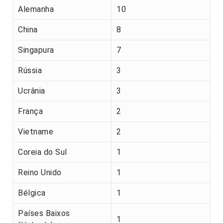
Alemanha
10
China
8
Singapura
7
Rússia
3
Ucrânia
3
França
2
Vietname
2
Coreia do Sul
1
Reino Unido
1
Bélgica
1
Países Baixos
1