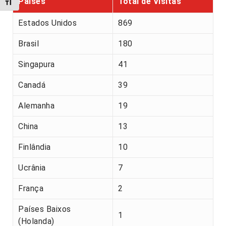
Países
Total de Visitas
Alternar tamanho da fonte
Estados Unidos
869
Brasil
180
Singapura
41
Canadá
39
Alemanha
19
China
13
Finlândia
10
Ucrânia
7
França
2
Países Baixos
1
(Holanda)