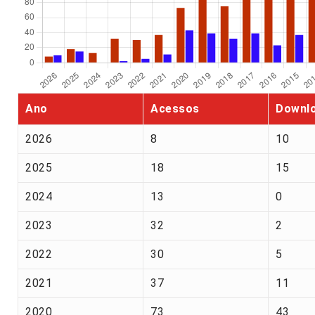
Ano
Acessos
Downl
2026
8
10
2025
18
15
2024
13
0
2023
32
2
2022
30
5
2021
37
11
2020
73
43