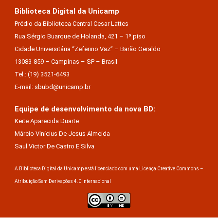
Biblioteca Digital da Unicamp
Prédio da Biblioteca Central Cesar Lattes
Rua Sérgio Buarque de Holanda, 421 – 1º piso
Cidade Universitária “Zeferino Vaz” – Barão Geraldo
13083-859 – Campinas – SP – Brasil
Tel.: (19) 3521-6493
E-mail: sbubd@unicamp.br
Equipe de desenvolvimento da nova BD:
Keite Aparecida Duarte
Márcio Vinícius De Jesus Almeida
Saul Victor De Castro E Silva
A Biblioteca Digital da Unicamp está licenciado com uma Licença Creative Commons –
Atribuição Sem Derivações 4.0 Internacional