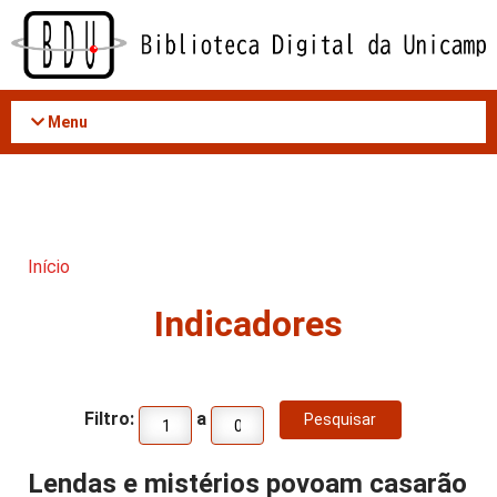
Acessar
o
conteúdo
Menu
Início
Indicadores
Filtro:
a
Lendas e mistérios povoam casarão