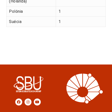
(Holanda)
Polónia
1
Suécia
1