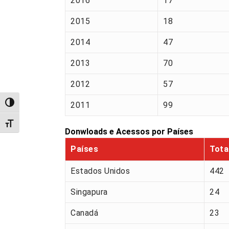
2016
17
2015
18
2014
47
2013
70
2012
57
Alternar alto contraste
2011
99
Alternar tamanho da fonte
Donwloads e Acessos por Países
Países
Tota
Estados Unidos
442
Singapura
24
Canadá
23