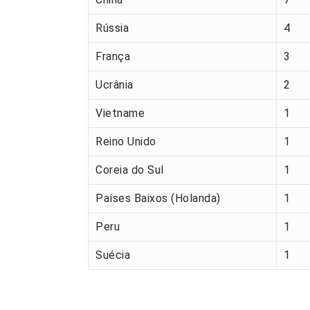
Rússia
4
França
3
Ucrânia
2
Vietname
1
Reino Unido
1
Coreia do Sul
1
Países Baixos (Holanda)
1
Peru
1
Suécia
1