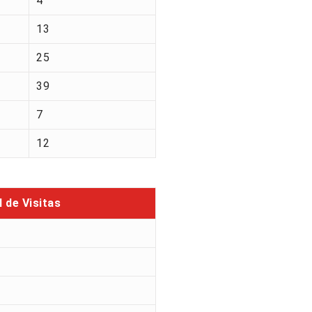
4
13
25
39
7
12
l de Visitas