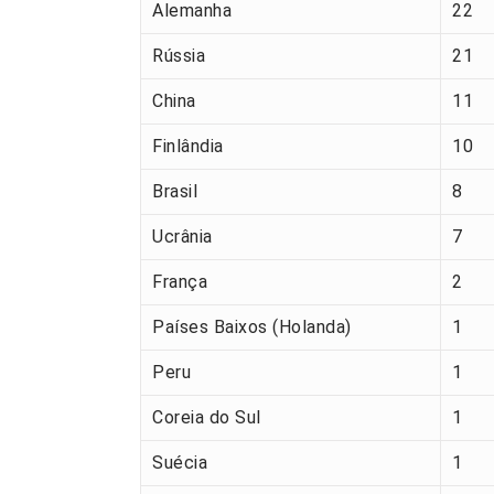
Alemanha
22
Rússia
21
China
11
Finlândia
10
Brasil
8
Ucrânia
7
França
2
Países Baixos (Holanda)
1
Peru
1
Coreia do Sul
1
Suécia
1