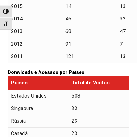
2015
14
13
Alternar alto contraste
2014
46
32
Alternar tamanho da fonte
2013
68
47
2012
91
7
2011
121
13
Donwloads e Acessos por Países
Países
Total de Visitas
Estados Unidos
508
Singapura
33
Rússia
23
Canadá
23