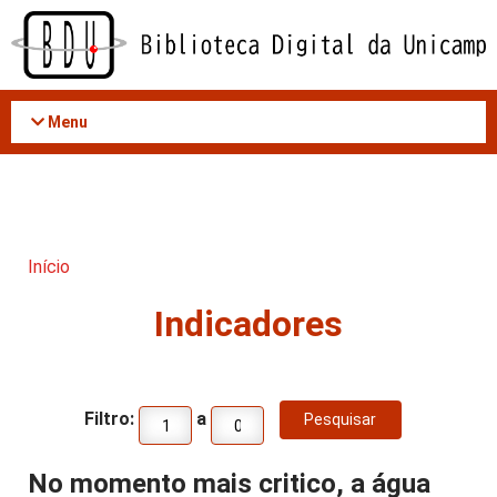
Acessar
o
conteúdo
Menu
Início
Indicadores
Filtro:
a
No momento mais critico, a água