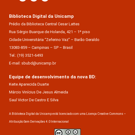
Biblioteca Digital da Unicamp
Prédio da Biblioteca Central Cesar Lattes
Rua Sérgio Buarque de Holanda, 421 – 1º piso
Cidade Universitária “Zeferino Vaz” – Barão Geraldo
13083-859 – Campinas – SP – Brasil
Tel.: (19) 3521-6493
E-mail: sbubd@unicamp.br
Equipe de desenvolvimento da nova BD:
Keite Aparecida Duarte
Márcio Vinícius De Jesus Almeida
Saul Victor De Castro E Silva
A Biblioteca Digital da Unicamp está licenciado com uma Licença Creative Commons –
Atribuição Sem Derivações 4.0 Internacional