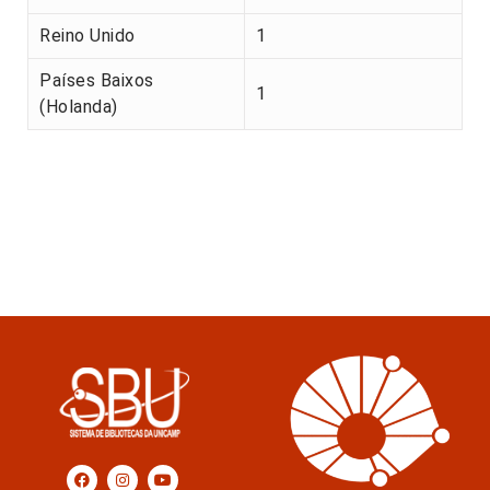
Reino Unido
1
Países Baixos
1
(Holanda)