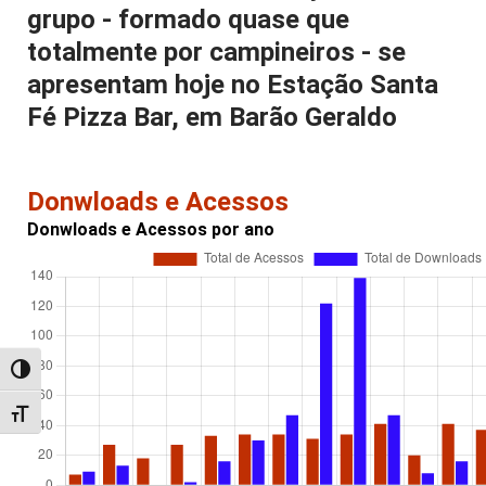
grupo - formado quase que
totalmente por campineiros - se
apresentam hoje no Estação Santa
Fé Pizza Bar, em Barão Geraldo
Donwloads e Acessos
Donwloads e Acessos por ano
Alternar alto contraste
Alternar tamanho da fonte