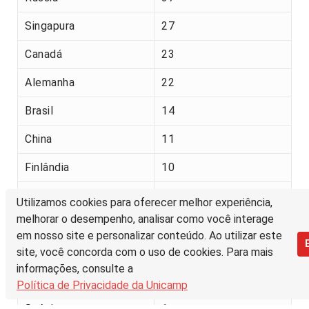
Singapura
27
Canadá
23
Alemanha
22
Brasil
14
China
11
Finlândia
10
Ucrânia
10
Utilizamos cookies para oferecer melhor experiência,
melhorar o desempenho, analisar como você interage
França
3
em nosso site e personalizar conteúdo. Ao utilizar este
site, você concorda com o uso de cookies. Para mais
Peru
1
informações, consulte a
Reino Unido
1
Política de Privacidade da Unicamp
Suécia
1