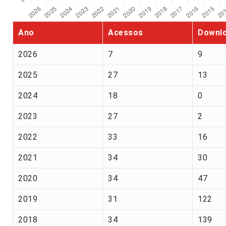
Ano
Acessos
Downl
2026
7
9
2025
27
13
2024
18
0
2023
27
2
2022
33
16
2021
34
30
2020
34
47
2019
31
122
2018
34
139