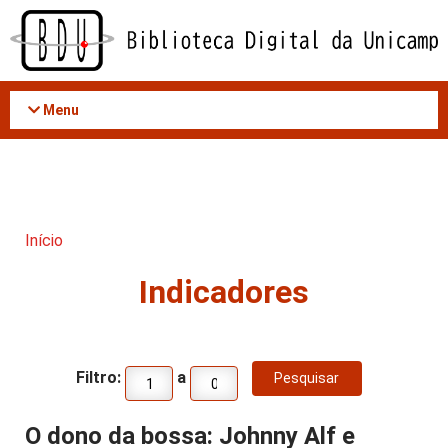
Acessar
o
conteúdo
Menu
Início
Indicadores
Filtro:
a
O dono da bossa: Johnny Alf e