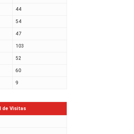
44
54
47
103
52
60
9
l de Visitas