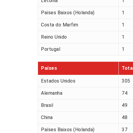
Letónia
1
Países Baixos (Holanda)
1
Costa do Marfim
1
Reino Unido
1
Portugal
1
Países
Tota
Estados Unidos
305
Alemanha
74
Brasil
49
China
48
Países Baixos (Holanda)
37