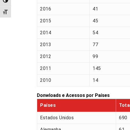
Alternar alto contraste
2016
41
Alternar tamanho da fonte
2015
45
2014
54
2013
77
2012
99
2011
145
2010
14
Donwloads e Acessos por Países
Países
Tota
Estados Unidos
690
Alemanha
61