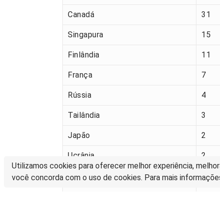
Canadá
31
Singapura
15
Finlândia
11
França
7
Rússia
4
Tailândia
3
Japão
2
Ucrânia
2
Utilizamos cookies para oferecer melhor experiência, melhor
Vietname
1
você concorda com o uso de cookies. Para mais informaçõe
Costa do Marfim
1
Reino Unido
1