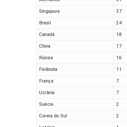
Singapura
37
Brasil
24
Canadá
18
China
17
Rússia
16
Finlândia
11
França
7
Ucrânia
7
Suécia
2
Coreia do Sul
2