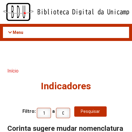
Acessar
o
conteúdo
Menu
Início
Indicadores
Filtro:
a
Corinta sugere mudar nomenclatura