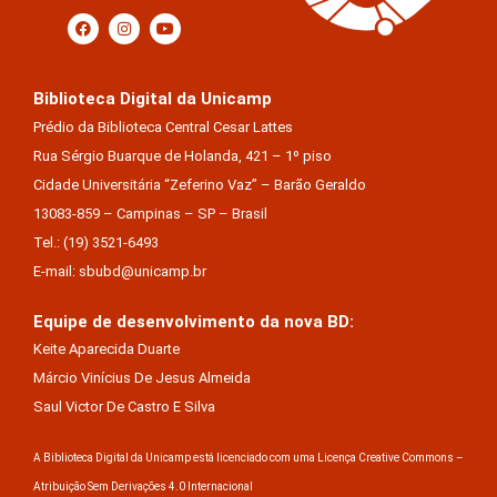
Biblioteca Digital da Unicamp
Prédio da Biblioteca Central Cesar Lattes
Rua Sérgio Buarque de Holanda, 421 – 1º piso
Cidade Universitária “Zeferino Vaz” – Barão Geraldo
13083-859 – Campinas – SP – Brasil
Tel.: (19) 3521-6493
E-mail: sbubd@unicamp.br
Equipe de desenvolvimento da nova BD:
Keite Aparecida Duarte
Márcio Vinícius De Jesus Almeida
Saul Victor De Castro E Silva
A Biblioteca Digital da Unicamp está licenciado com uma Licença Creative Commons –
Atribuição Sem Derivações 4.0 Internacional