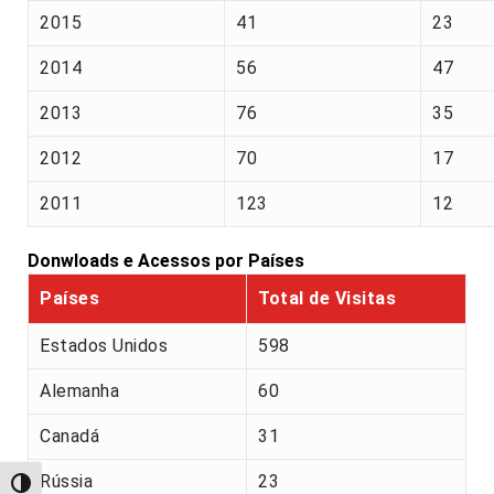
2015
41
23
2014
56
47
2013
76
35
2012
70
17
2011
123
12
Donwloads e Acessos por Países
Países
Total de Visitas
Estados Unidos
598
Alemanha
60
Canadá
31
Rússia
23
Alternar alto contraste