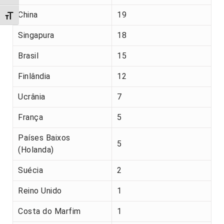
China
19
Alternar tamanho da fonte
Singapura
18
Brasil
15
Finlândia
12
Ucrânia
7
França
5
Países Baixos
5
(Holanda)
Suécia
2
Reino Unido
1
Costa do Marfim
1