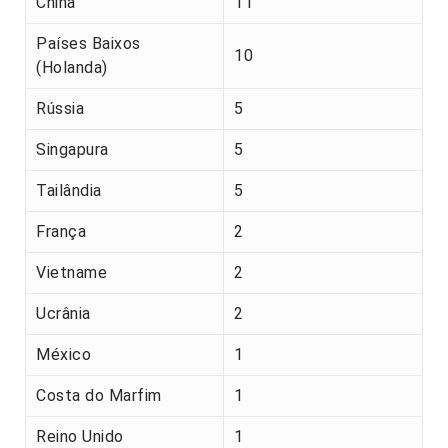
China
11
Países Baixos
10
(Holanda)
Rússia
5
Singapura
5
Tailândia
5
França
2
Vietname
2
Ucrânia
2
México
1
Costa do Marfim
1
Reino Unido
1