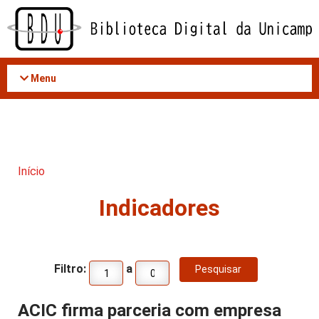
Acessar
o
conteúdo
Menu
Início
Indicadores
Filtro:
a
ACIC firma parceria com empresa