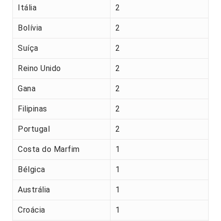
Itália
2
Bolívia
2
Suíça
2
Reino Unido
2
Gana
2
Filipinas
2
Portugal
2
Costa do Marfim
1
Bélgica
1
Austrália
1
Croácia
1