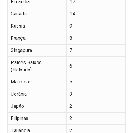
Finlândia
17
Canadá
14
Rússia
9
França
8
Singapura
7
Países Baixos
6
(Holanda)
Marrocos
5
Ucrânia
3
Japão
2
Filipinas
2
Tailândia
2