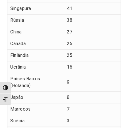
Singapura
41
Rússia
38
China
27
Canadá
25
Finlândia
25
Ucrânia
16
Países Baixos
9
(Holanda)
Alternar alto contraste
Japão
8
Alternar tamanho da fonte
Marrocos
7
Suécia
3