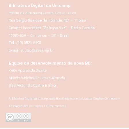
Biblioteca Digital da Unicamp
Prédio da Biblioteca Central Cesar Lattes
Rua Sérgio Buarque de Holanda, 421 – 1º piso
Cidade Universitária “Zeferino Vaz” – Barão Geraldo
13083-859 – Campinas – SP – Brasil
Tel.: (19) 3521-6493
E-mail: sbubd@unicamp.br
Equipe de desenvolvimento da nova BD:
Keite Aparecida Duarte
Márcio Vinícius De Jesus Almeida
Saul Victor De Castro E Silva
A Biblioteca Digital da Unicamp está licenciado com uma Licença Creative Commons –
Atribuição Sem Derivações 4.0 Internacional