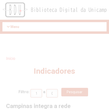
Acessar
o
conteúdo
Menu
Início
Indicadores
Filtro:
a
Campinas integra a rede