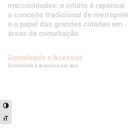
mercocidades: o intuito é repensar
o conceito tradicional de metrópole
e o papel das grandes cidades em
áreas de conurbação
Donwloads e Acessos
Donwloads e Acessos por ano
Alternar alto contraste
Alternar tamanho da fonte