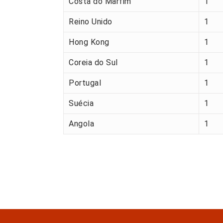
Costa do Marfim
1
Reino Unido
1
Hong Kong
1
Coreia do Sul
1
Portugal
1
Suécia
1
Angola
1