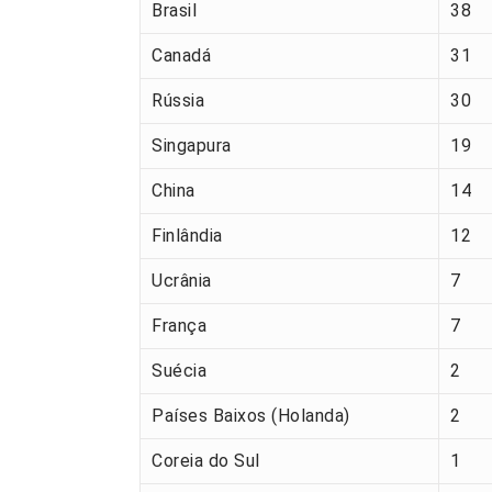
Brasil
38
Canadá
31
Rússia
30
Singapura
19
China
14
Finlândia
12
Ucrânia
7
França
7
Suécia
2
Países Baixos (Holanda)
2
Coreia do Sul
1