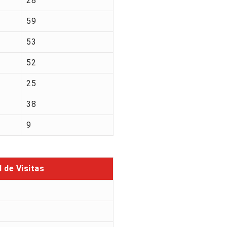
28
59
53
52
25
38
9
l de Visitas