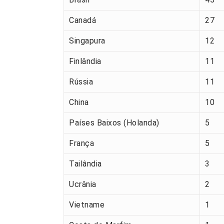
Canadá
27
Singapura
12
Finlândia
11
Rússia
11
China
10
Países Baixos (Holanda)
5
França
5
Tailândia
3
Ucrânia
2
Vietname
1