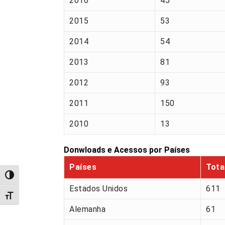
2016
45
2015
53
2014
54
2013
81
2012
93
2011
150
2010
13
Donwloads e Acessos por Países
Países
Tota
Alternar alto contraste
Estados Unidos
611
Alternar tamanho da fonte
Alemanha
61