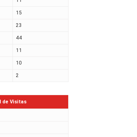
11
15
23
44
11
10
2
l de Visitas