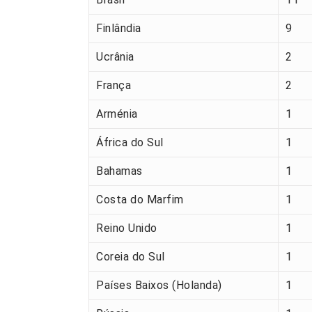
Finlândia
9
Ucrânia
2
França
2
Arménia
1
África do Sul
1
Bahamas
1
Costa do Marfim
1
Reino Unido
1
Coreia do Sul
1
Países Baixos (Holanda)
1