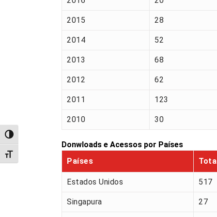
2016
20
2015
28
2014
52
2013
68
2012
62
2011
123
2010
30
Alternar alto contraste
Donwloads e Acessos por Países
Alternar tamanho da fonte
Países
Tota
Estados Unidos
517
Singapura
27