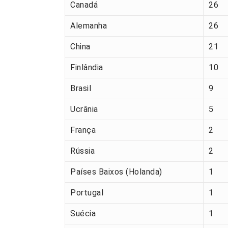
Canadá
26
Alemanha
26
China
21
Finlândia
10
Brasil
9
Ucrânia
5
França
2
Rússia
2
Países Baixos (Holanda)
1
Portugal
1
Suécia
1